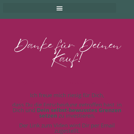
Danke für Deinen
Kauf!
Was Du nun noch wissen solltest…
Ich freue mich riesig für Dich,
dass Du die Entscheidung getroffen hast, in
Dich und
Dein selbst-bewusstes Grenzen
setzen
zu investieren.
Der Link zum Video wird Dir per Email
zugestellt.