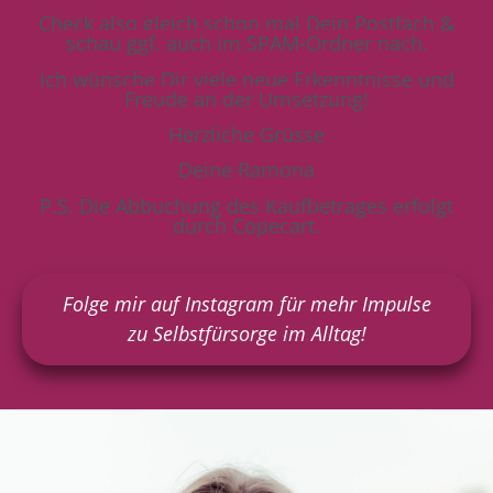
Check also gleich schon mal Dein Postfach &
schau ggf. auch im SPAM-Ordner nach.
Ich wünsche Dir viele neue Erkenntnisse und
Freude an der Umsetzung!
Herzliche Grüsse
Deine Ramona
P.S. Die Abbuchung des Kaufbetrages erfolgt
durch Copecart.
Folge mir auf Instagram für mehr Impulse
zu Selbstfürsorge im Alltag!